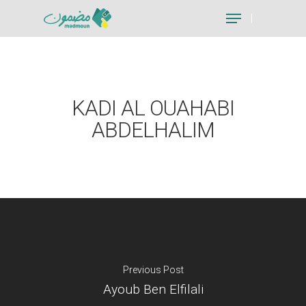
Hit enter to search or ESC to close
KADI AL OUAHABI
ABDELHALIM
Previous Post
Ayoub Ben Elfilali
Je suis un particu