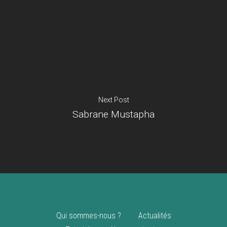
Je suis un
commerçant
Trouver un point
vente
Nouveautés
Next Post
Sabrane Mustapha
Qui sommes-nous ?
Actualités