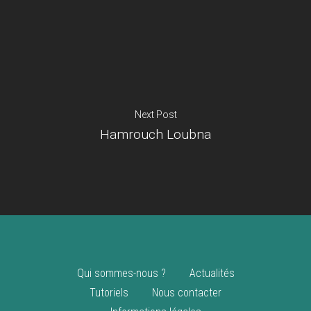
Je suis un
commerçant
Trouver un point
vente
Nouveautés
Next Post
Hamrouch Loubna
Qui sommes-nous ?
Actualités
Tutoriels
Nous contacter