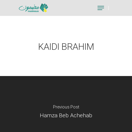
Hit enter to search or ESC to close
KAIDI BRAHIM
Previous Post
Hamza Beb Achehab
Je suis un particu