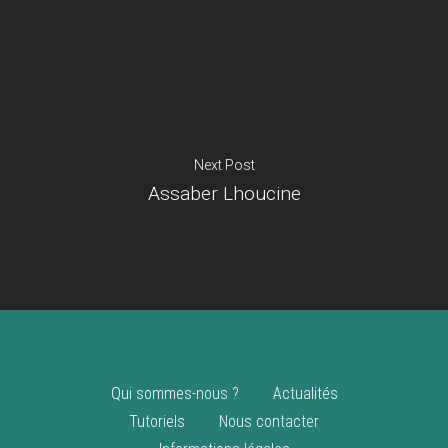
Je suis un
commerçant
Trouver un point
vente
Nouveautés
Next Post
Assaber Lhoucine
Qui sommes-nous ?
Actualités
Tutoriels
Nous contacter