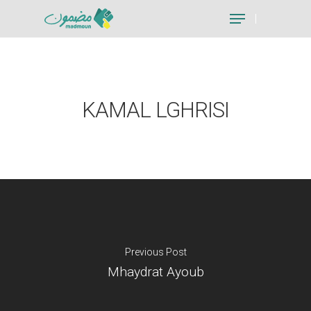
Hit enter to search or ESC to close
KAMAL LGHRISI
Previous Post
Mhaydrat Ayoub
Je suis un particu