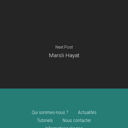
Je suis un
commerçant
Trouver un point
vente
Nouveautés
Next Post
Marsli Hayat
Qui sommes-nous ?
Actualités
Tutoriels
Nous contacter