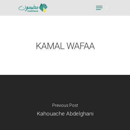
Hit enter to search or ESC to close
KAMAL WAFAA
Previous Post
Kahouache Abdelghani
Je suis un particu