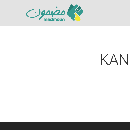
KAN
Hit enter to search or ESC to close