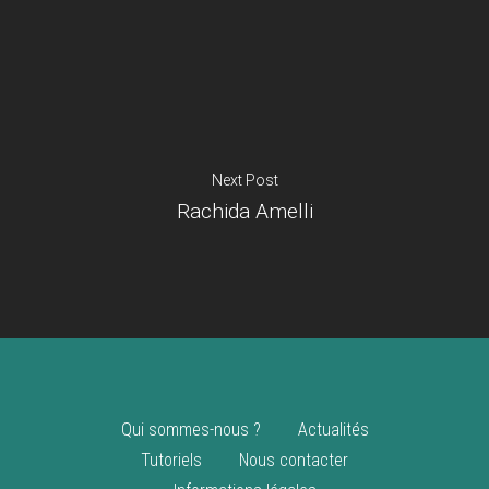
Je suis un
commerçant
Trouver un point
vente
Nouveautés
Next Post
Rachida Amelli
Qui sommes-nous ?
Actualités
Tutoriels
Nous contacter