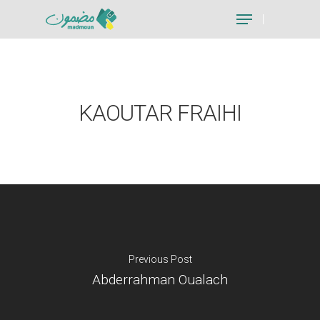
Hit enter to search or ESC to close
KAOUTAR FRAIHI
Previous Post
Abderrahman Oualach
Je suis un particu