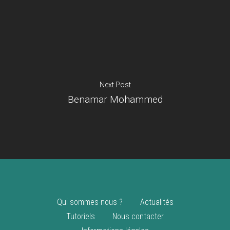
Je suis un
commerçant
Trouver un point
vente
Nouveautés
Next Post
Benamar Mohammed
Qui sommes-nous ?
Actualités
Tutoriels
Nous contacter