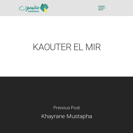
Hit enter to search or ESC to close
KAOUTER EL MIR
Previous Post
Khayrane Mustapha
Je suis un particu