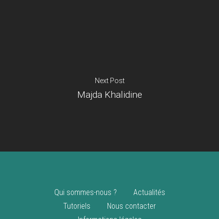
Je suis un
commerçant
Trouver un point
vente
Nouveautés
Next Post
Majda Khalidine
Qui sommes-nous ?
Actualités
Tutoriels
Nous contacter