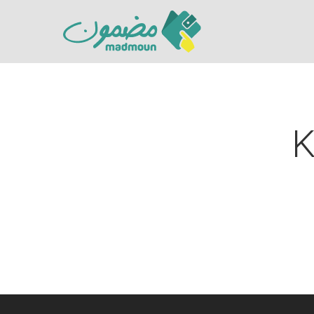
K
Hit enter to search or ESC to close