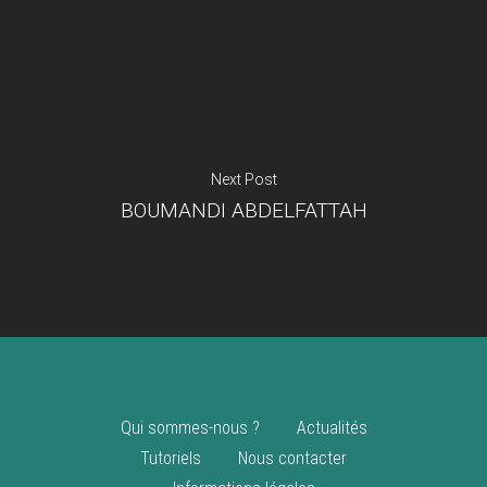
Je suis un
commerçant
Trouver un point
vente
Nouveautés
Next Post
BOUMANDI ABDELFATTAH
Qui sommes-nous ?
Actualités
Tutoriels
Nous contacter