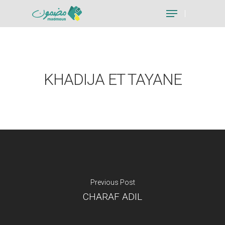
Hit enter to search or ESC to close
KHADIJA ET TAYANE
Previous Post
CHARAF ADIL
Je suis un particu