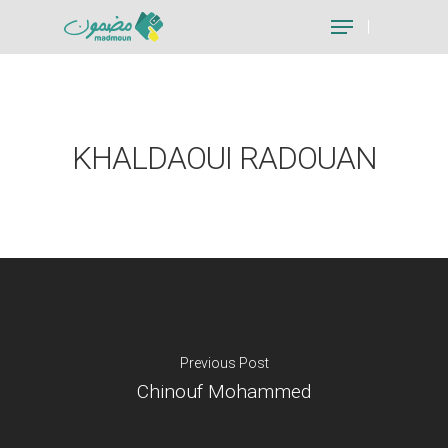
Hit enter to search or ESC to close
KHALDAOUI RADOUAN
Previous Post
Chinouf Mohammed
Je suis un particu