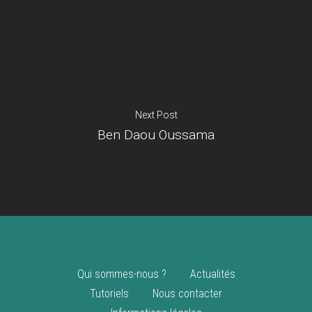
Je suis un
commerçant
Trouver un point
vente
Nouveautés
Next Post
Ben Daou Oussama
Qui sommes-nous ?
Actualités
Tutoriels
Nous contacter