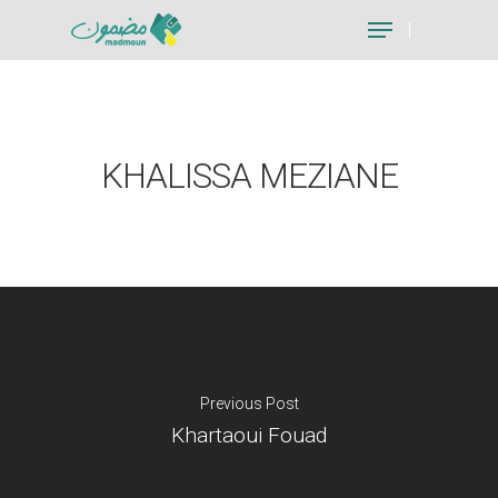
Hit enter to search or ESC to close
KHALISSA MEZIANE
Previous Post
Khartaoui Fouad
Je suis un particu