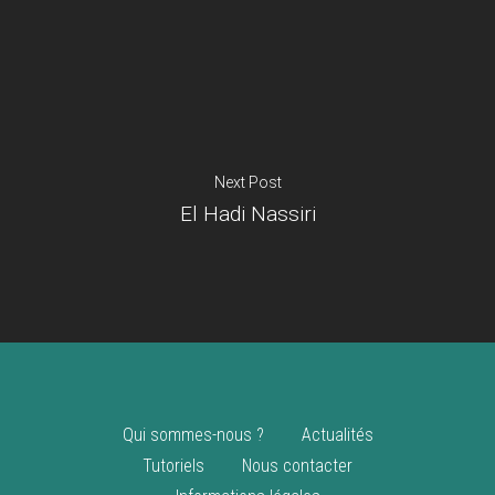
Je suis un
commerçant
Trouver un point
vente
Nouveautés
Next Post
El Hadi Nassiri
Qui sommes-nous ?
Actualités
Tutoriels
Nous contacter