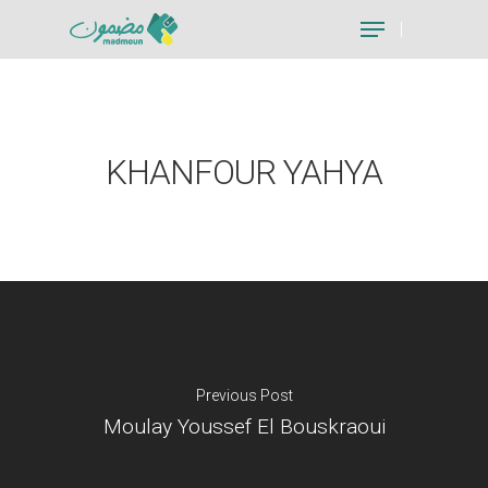
Hit enter to search or ESC to close
KHANFOUR YAHYA
Previous Post
Moulay Youssef El Bouskraoui
Je suis un particu