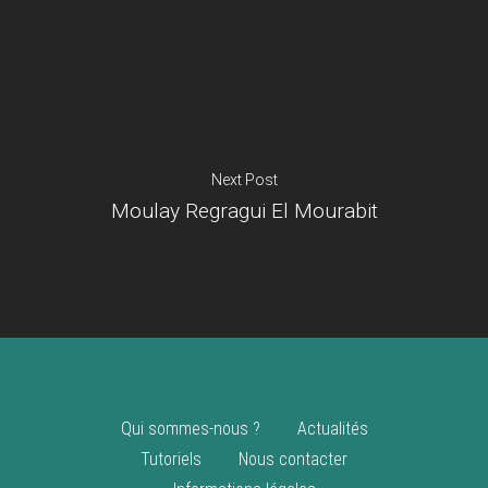
Je suis un
commerçant
Trouver un point
vente
Nouveautés
Next Post
Moulay Regragui El Mourabit
Qui sommes-nous ?
Actualités
Tutoriels
Nous contacter