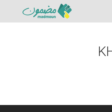
K
Hit enter to search or ESC to close