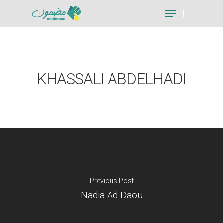
Hit enter to search or ESC to close
KHASSALI ABDELHADI
Previous Post
Nadia Ad Daou
Je suis un particu