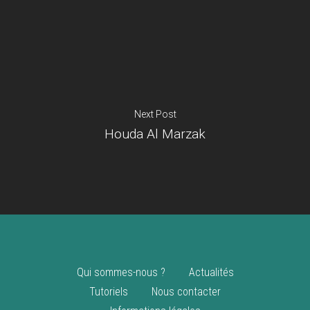
Je suis un
commerçant
Trouver un point
vente
Nouveautés
Next Post
Houda Al Marzak
Qui sommes-nous ?
Actualités
Tutoriels
Nous contacter