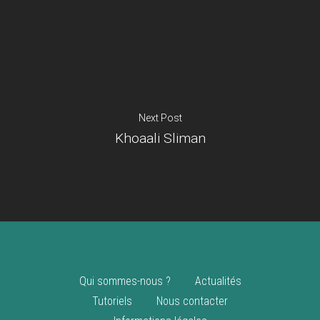
Je suis un
commerçant
Trouver un point
vente
Nouveautés
Next Post
Khoaali Sliman
Qui sommes-nous ?
Actualités
Tutoriels
Nous contacter