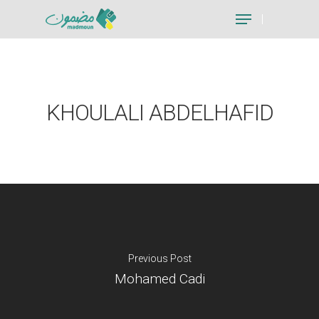
Hit enter to search or ESC to close
KHOULALI ABDELHAFID
Previous Post
Mohamed Cadi
Je suis un particu