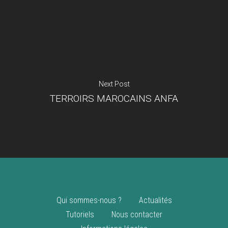
Je suis un
commerçant
Trouver un point
vente
Nouveautés
Next Post
TERROIRS MAROCAINS ANFA
Qui sommes-nous ?
Actualités
Tutoriels
Nous contacter