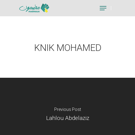
Hit enter to search or ESC to close
KNIK MOHAMED
Previous Post
Lahlou Abdelaziz
Je suis un particu