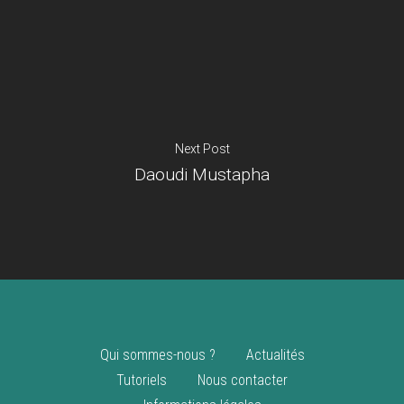
Je suis un
commerçant
Trouver un point
vente
Nouveautés
Next Post
Daoudi Mustapha
Qui sommes-nous ?
Actualités
Tutoriels
Nous contacter