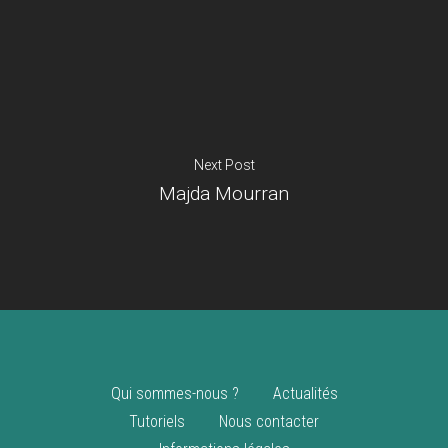
Je suis un
commerçant
Trouver un point
vente
Nouveautés
Next Post
Majda Mourran
Qui sommes-nous ?
Actualités
Tutoriels
Nous contacter