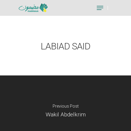
Hit enter to search or ESC to close
LABIAD SAID
Previous Post
Wakil Abdelkrim
Je suis un particu