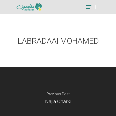
Hit enter to search or ESC to close
LABRADAAI MOHAMED
Previous Post
Najia Charki
Je suis un particu