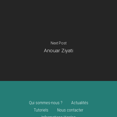
Je suis un
commerçant
Trouver un point
vente
Nouveautés
Next Post
Anouar Ziyati
Qui sommes-nous ?
Actualités
Tutoriels
Nous contacter