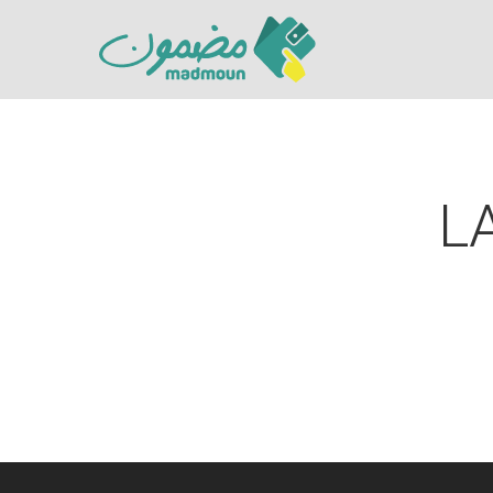
L
Hit enter to search or ESC to close