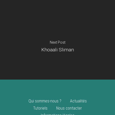
Je suis un
commerçant
Trouver un point
vente
Nouveautés
Next Post
Khoaali Sliman
Qui sommes-nous ?
Actualités
Tutoriels
Nous contacter