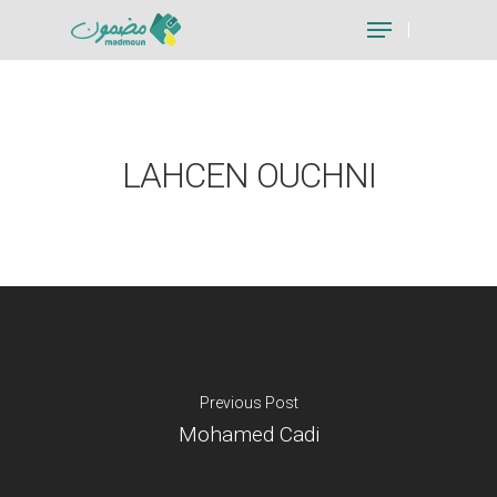
Hit enter to search or ESC to close
LAHCEN OUCHNI
Previous Post
Mohamed Cadi
Je suis un particu