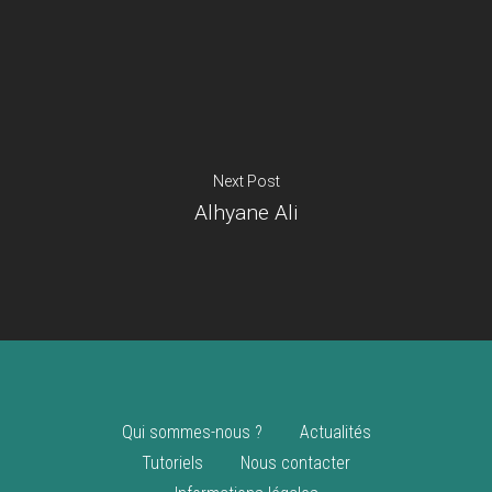
Je suis un
commerçant
Trouver un point
vente
Nouveautés
Next Post
Alhyane Ali
Qui sommes-nous ?
Actualités
Tutoriels
Nous contacter