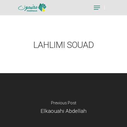
Hit enter to search or ESC to close
LAHLIMI SOUAD
Previous Post
Elkaouahi Abdellah
Je suis un particu