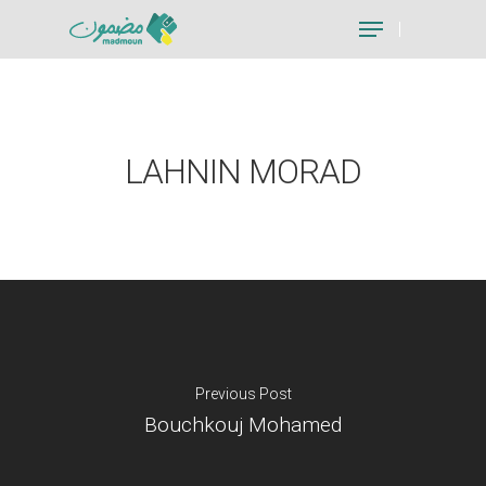
Hit enter to search or ESC to close
LAHNIN MORAD
Previous Post
Bouchkouj Mohamed
Je suis un particu