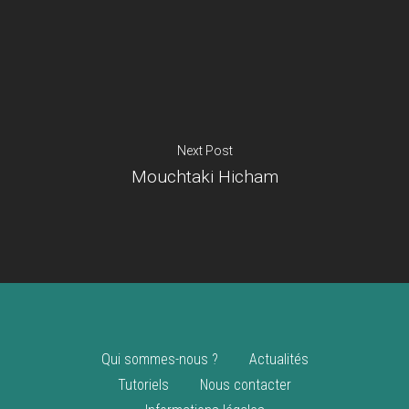
Je suis un
commerçant
Trouver un point
vente
Nouveautés
Next Post
Mouchtaki Hicham
Qui sommes-nous ?
Actualités
Tutoriels
Nous contacter