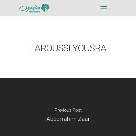
Hit enter to search or ESC to close
LAROUSSI YOUSRA
Previous Post
Abderrahim Zaar
Je suis un particu