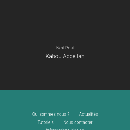
Je suis un
commerçant
Trouver un point
vente
Nouveautés
Next Post
Kabou Abdellah
Qui sommes-nous ?
Actualités
Tutoriels
Nous contacter