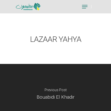
Hit enter to search or ESC to close
LAZAAR YAHYA
Previous Post
Bouabidi El Khadir
Je suis un particu