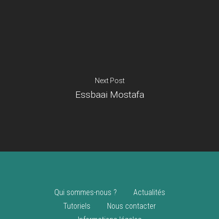
Je suis un
commerçant
Trouver un point
vente
Nouveautés
Next Post
Essbaai Mostafa
Qui sommes-nous ?
Actualités
Tutoriels
Nous contacter