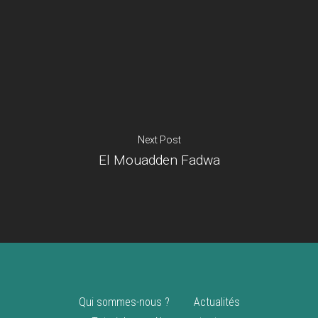
Je suis un
commerçant
Trouver un point
vente
Nouveautés
Next Post
El Mouadden Fadwa
Qui sommes-nous ?
Actualités