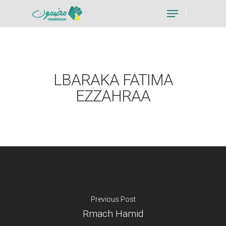
Hit enter to search or ESC to close
LBARAKA FATIMA
EZZAHRAA
Previous Post
Rmach Hamid
Je suis un particu