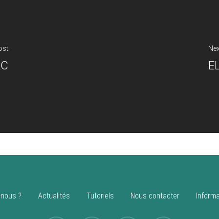
ost
Nex
AC
E
nous ?
Actualités
Tutoriels
Nous contacter
Informa