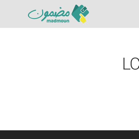
LC
Hit enter to search or ESC to close