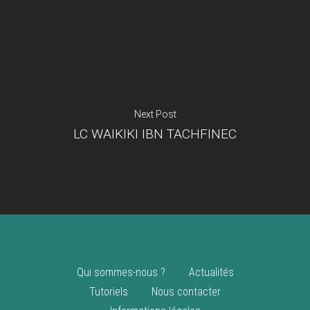
Je suis un
commerçant
Trouver un point
vente
Nouveautés
Next Post
LC WAIKIKI IBN TACHFINEC
Qui sommes-nous ?
Actualités
Tutoriels
Nous contacter