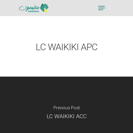
Hit enter to search or ESC to close
LC WAIKIKI APC
Previous Post
LC WAIKIKI ACC
Je suis un particu