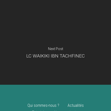
Je suis un
commerçant
Trouver un point
vente
Nouveautés
Next Post
LC WAIKIKI IBN TACHFINEC
Qui sommes-nous ?
Actualités