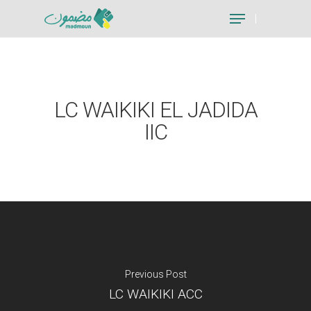
Hit enter to search or ESC to close
LC WAIKIKI EL JADIDA
IIC
Previous Post
LC WAIKIKI ACC
Je suis un particu