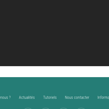
nous ?
Actualités
Tutoriels
Nous contacter
Informa