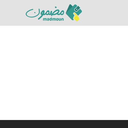
Hit enter to search or ESC to close