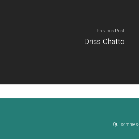
Previous Post
Driss Chatto
Qui sommes-