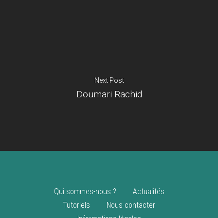
Je suis un
commerçant
Trouver un point
vente
Nouveautés
Next Post
Doumari Rachid
Qui sommes-nous ?
Actualités
Tutoriels
Nous contacter