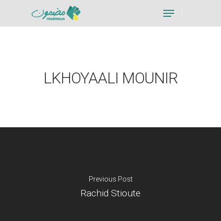
Hit enter to search or ESC to close
LKHOYAALI MOUNIR
Previous Post
Rachid Stioute
Je suis un particu