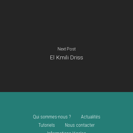
Je suis un
commerçant
Trouver un point
vente
Nouveautés
Next Post
El Kmili Driss
Qui sommes-nous ?
Actualités
Tutoriels
Nous contacter