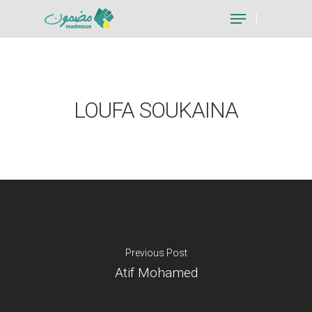
Hit enter to search or ESC to close
LOUFA SOUKAINA
Previous Post
Atif Mohamed
Je suis un particu