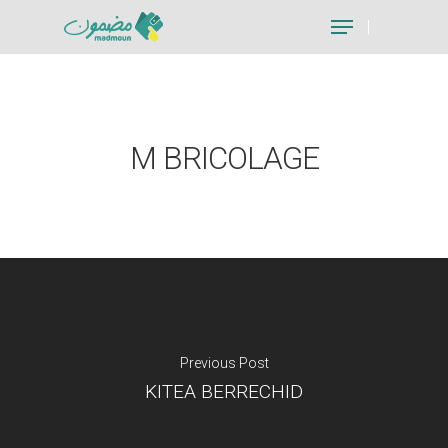
Hit enter to search or ESC to close
M BRICOLAGE
Previous Post
KITEA BERRECHID
Je suis un particu