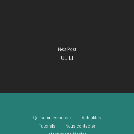
Je suis un
commerçant
Trouver un point
vente
Nouveautés
Next Post
ULILI
Qui sommes-nous ?
Actualités
Tutoriels
Nous contacter