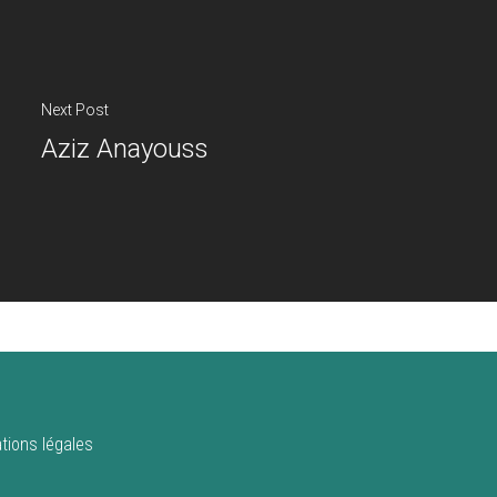
Next Post
Aziz Anayouss
tions légales