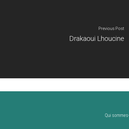
Previous Post
Drakaoui Lhoucine
Qui sommes-