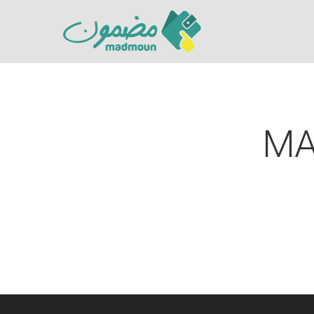
MA
Hit enter to search or ESC to close