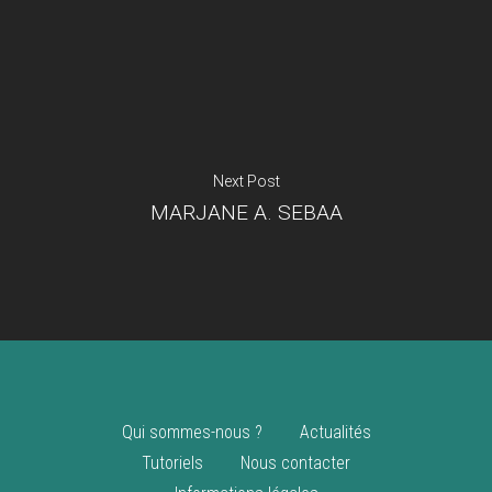
Je suis un
commerçant
Trouver un point
vente
Nouveautés
Next Post
MARJANE A. SEBAA
Qui sommes-nous ?
Actualités
Tutoriels
Nous contacter