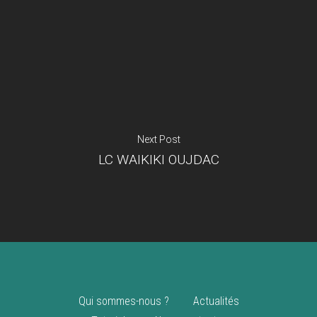
Je suis un
commerçant
Trouver un point
vente
Nouveautés
Next Post
LC WAIKIKI OUJDAC
Qui sommes-nous ?
Actualités