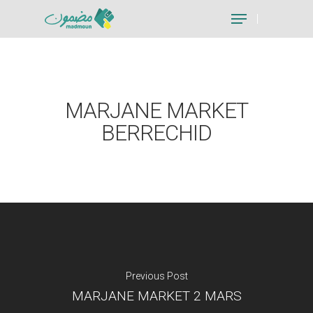
Hit enter to search or ESC to close
MARJANE MARKET
BERRECHID
Previous Post
MARJANE MARKET 2 MARS
Je suis un particu