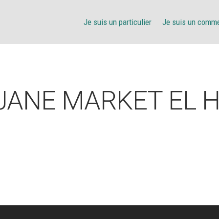
Je suis un particulier
Je suis un comm
ANE MARKET EL 