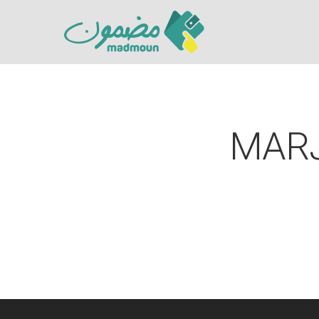
MARJ
Hit enter to search or ESC to close