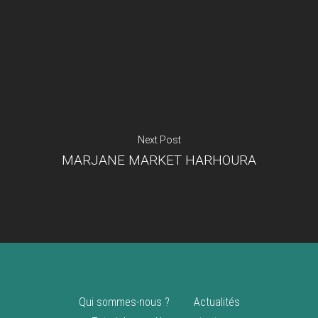
Je suis un
commerçant
Trouver un point
vente
Nouveautés
Next Post
MARJANE MARKET HARHOURA
Qui sommes-nous ?
Actualités