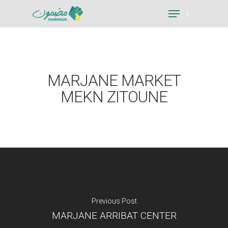
Hit enter to search or ESC to close
MARJANE MARKET
MEKN ZITOUNE
Previous Post
MARJANE ARRIBAT CENTER
Je suis un particu