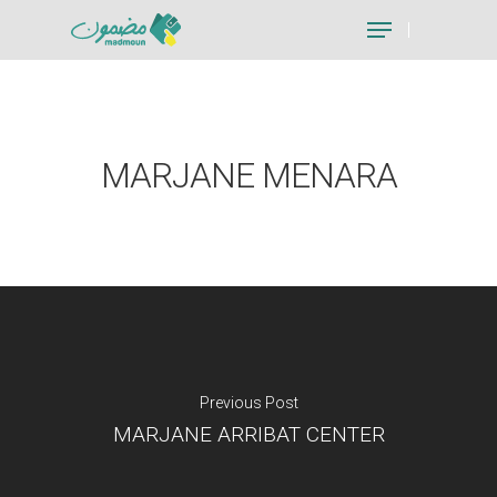
Hit enter to search or ESC to close
MARJANE MENARA
Previous Post
MARJANE ARRIBAT CENTER
Je suis un particu