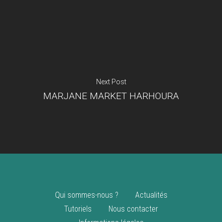
Je suis un
commerçant
Trouver un point
vente
Nouveautés
Next Post
MARJANE MARKET HARHOURA
Qui sommes-nous ?
Actualités
Tutoriels
Nous contacter