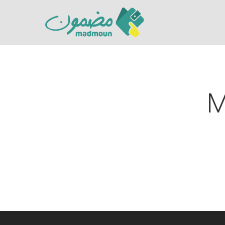
M
Hit enter to search or ESC to close