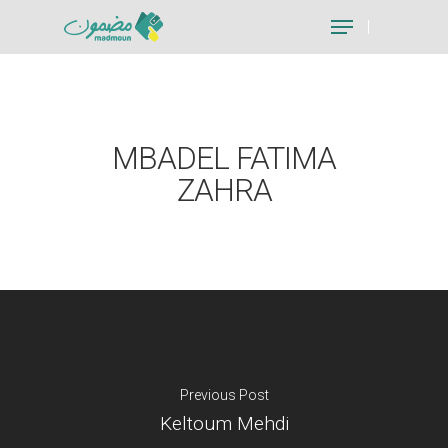
Hit enter to search or ESC to close
MBADEL FATIMA
ZAHRA
Previous Post
Keltoum Mehdi
Je suis un particu