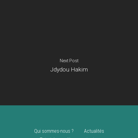
Je suis un
commerçant
Trouver un point
vente
Nouveautés
Next Post
Jdydou Hakim
Qui sommes-nous ?
Actualités