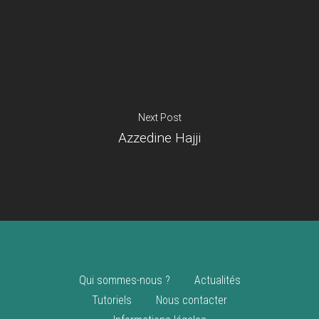
Je suis un
commerçant
Trouver un point
vente
Nouveautés
Next Post
Azzedine Hajji
Qui sommes-nous ?
Actualités
Tutoriels
Nous contacter