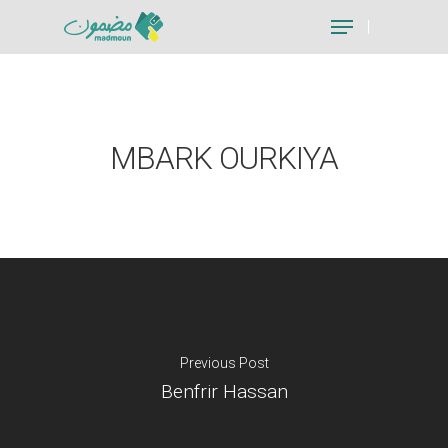
Hit enter to search or ESC to close
MBARK OURKIYA
Previous Post
Benfrir Hassan
Je suis un particu