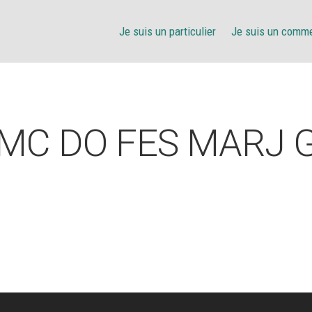
Je suis un particulier
Je suis un comm
MC DO FES MARJ 