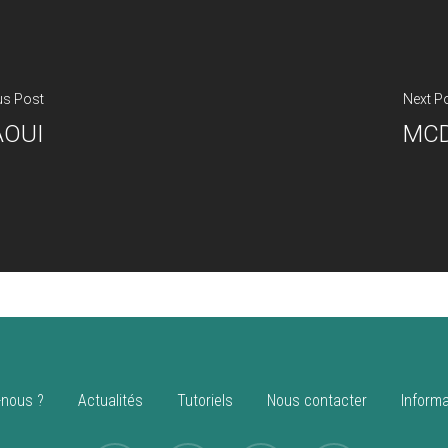
us Post
Next P
AOUI
MCD
nous ?
Actualités
Tutoriels
Nous contacter
Informa