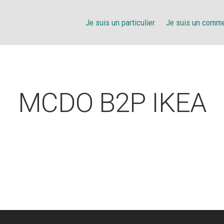
Je suis un particulier
Je suis un comm
MCDO B2P IKEA