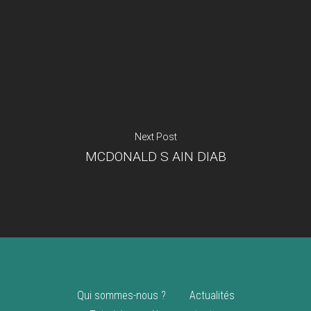
Je suis un
commerçant
Trouver un point
vente
Nouveautés
Next Post
MCDONALD S AIN DIAB
Qui sommes-nous ?
Actualités