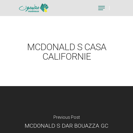
Hit enter to search or ESC to close
MCDONALD S CASA
CALIFORNIE
Previous Post
MCDONALD S DAR BOUAZZA GC
Je suis un particu