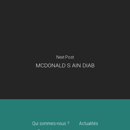
Je suis un
commerçant
Trouver un point
vente
Nouveautés
Next Post
MCDONALD S AIN DIAB
Qui sommes-nous ?
Actualités