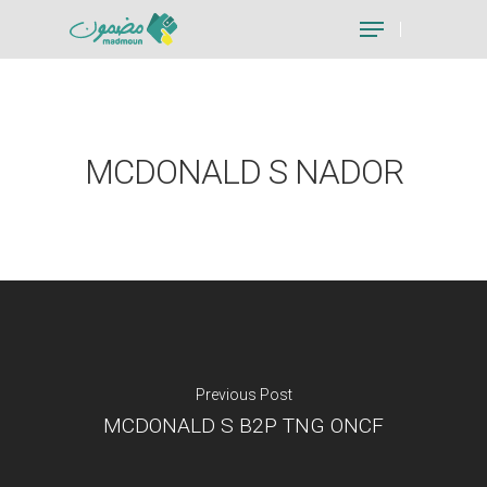
Hit enter to search or ESC to close
MCDONALD S NADOR
Previous Post
MCDONALD S B2P TNG ONCF
Je suis un particu