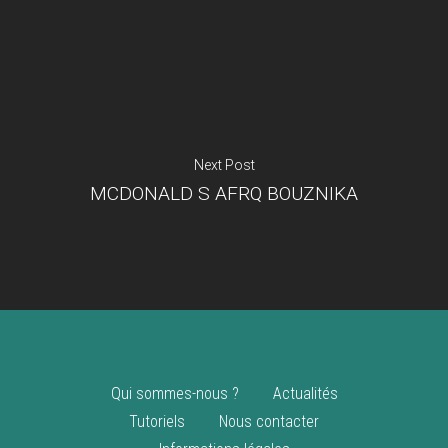
Je suis un
commerçant
Trouver un point
vente
Nouveautés
Next Post
MCDONALD S AFRQ BOUZNIKA
Qui sommes-nous ?
Actualités
Tutoriels
Nous contacter