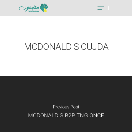
Hit enter to search or ESC to close
MCDONALD S OUJDA
Previous Post
MCDONALD S B2P TNG ONCF
Je suis un particu