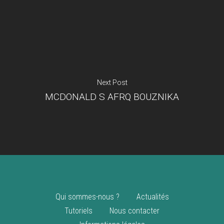
Je suis un
commerçant
Trouver un point
vente
Nouveautés
Next Post
MCDONALD S AFRQ BOUZNIKA
Qui sommes-nous ?
Actualités
Tutoriels
Nous contacter