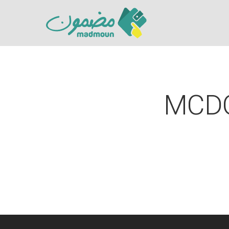
MCDO
Hit enter to search or ESC to close